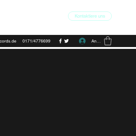
Kontaktiere uns
Anmelden
cords.de
0171/4776699